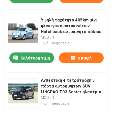
Υψηλή ταχύτητα 405km μίνι
ηλεκτρικό αυτοκινήτων
Hatchback αυτοκίνητο πόλεων
Σινικών Τειχών ORA R1
MOQ：1
συμπαγές
Τιμή：negotiable
Καλύτερη τιμή
επαφή
Ανθεκτική 4 τετράτροχη 5
πόρτα αυτοκινήτων SUV
LINGPAO T03 Seater ηλεκτρική
μίνι 100km/h
MOQ：1
Τιμή：negotiable