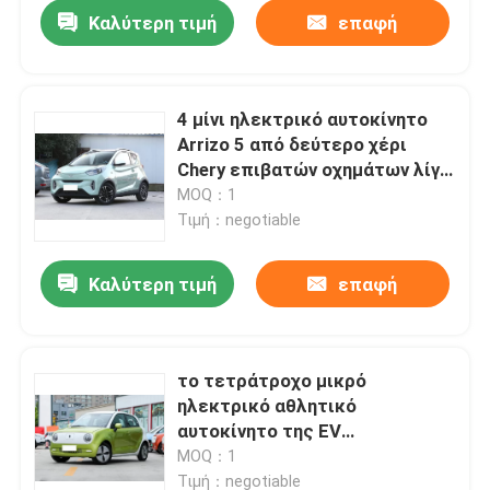
Καλύτερη τιμή
επαφή
4 μίνι ηλεκτρικό αυτοκίνητο
Arrizo 5 από δεύτερο χέρι
Chery επιβατών οχημάτων λίγο
μυρμήγκι
MOQ：1
Τιμή：negotiable
Καλύτερη τιμή
επαφή
Αρχική Σελίδα
το τετράτροχο μικρό
ηλεκτρικό αθλητικό
Προϊόντα
αυτοκίνητο της EV
χρησιμοποίησε τη νέα ενέργεια
MOQ：1
ChangCheng Ora R1
Βίντεο
Τιμή：negotiable