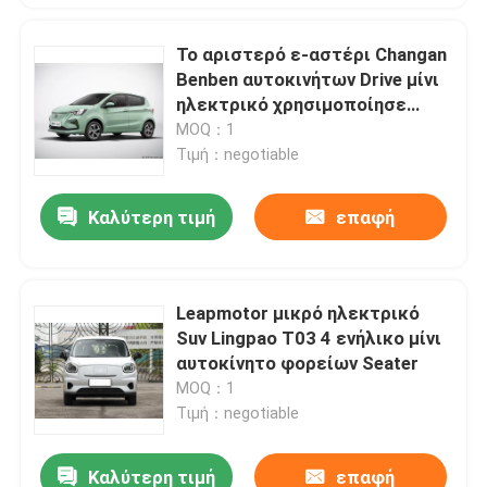
Το αριστερό ε-αστέρι Changan
Benben αυτοκινήτων Drive μίνι
ηλεκτρικό χρησιμοποίησε
μικρό ηλεκτρικό SUV
MOQ：1
Τιμή：negotiable
Καλύτερη τιμή
επαφή
Leapmotor μικρό ηλεκτρικό
Suv Lingpao T03 4 ενήλικο μίνι
αυτοκίνητο φορείων Seater
MOQ：1
Τιμή：negotiable
Καλύτερη τιμή
επαφή