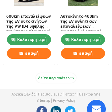
600km επαναλείψεων
Αυτοκίνητο 400km
της EV αυτοκινήτων
της EV αθλητικών
της VW ID4 υψηλής
επαναλείψεων
ταχύτητας ηλεκτρικά
αριστερό ηλεκτρικό
οχήματα της EV
όχημα ραντάρ RD6
Καλύτερη τιμή
Καλύτερη τιμή
πολυτέλειας καθαρά
Geely για τη μεταφορά
επαφή
επαφή
Δείτε περισσότερων
Αρχική Σελίδα
Περίπου εμείς
επαφή
Desktop Site
Sitemap
Privacy Policy