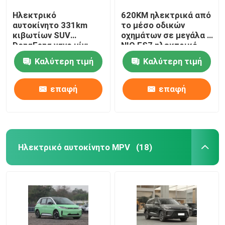
Ηλεκτρικό
620KM ηλεκτρικά από
αυτοκίνητο 331km
το μέσο οδικών
κιβωτίων SUV
οχημάτων σε μεγάλα 5
DongFeng νανο μίνι
NIO ES7 ηλεκτρικό
ηλεκτρικό αυτοκίνητο
SUV πορτών
Καλύτερη τιμή
Καλύτερη τιμή
δαπανών υψηλής
ταχύτητας γρήγορο
επαφή
επαφή
Ηλεκτρικό αυτοκίνητο MPV
(18)