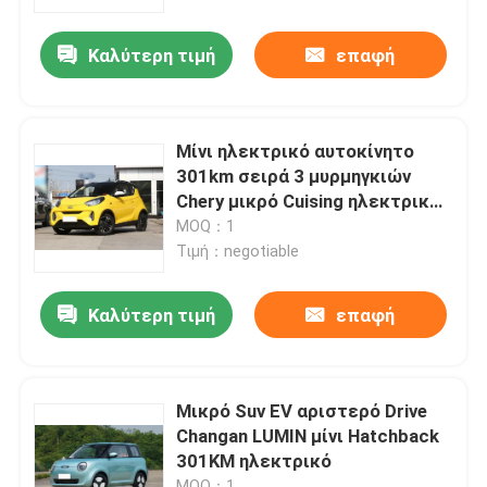
Καλύτερη τιμή
επαφή
Σχετικά με εμάς
Γύρος εργοστασίων
Μίνι ηλεκτρικό αυτοκίνητο
301km σειρά 3 μυρμηγκιών
Ποιοτικός έλεγχος
Chery μικρό Cuising ηλεκτρικό
αυτοκίνητο πορτών
MOQ：1
Τιμή：negotiable
επαφή
Καλύτερη τιμή
επαφή
Νέα
Όλες οι περιπτώσεις
Μικρό Suv EV αριστερό Drive
Changan LUMIN μίνι Hatchback
301KM ηλεκτρικό
Ζητήστε ένα απόσπασμα
MOQ：1