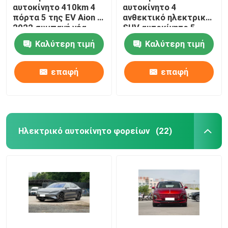
αυτοκίνητο 410km 4
αυτοκίνητο 4
πόρτα 5 της EV Aion S
ανθεκτικό ηλεκτρικό
2022 συμπαγή νέα
SUV αυτοκίνητο 5
ενεργειακά οχήματα
σφραγίδων 550KM
Καλύτερη τιμή
Καλύτερη τιμή
καθισμάτων
BYD καθισμάτων
Seater
επαφή
επαφή
Ηλεκτρικό αυτοκίνητο φορείων
(22)