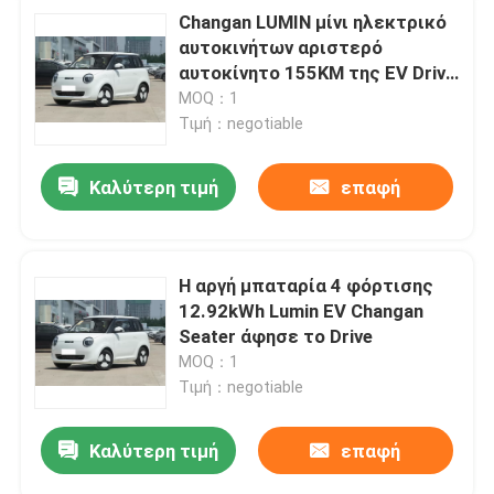
Changan LUMIN μίνι ηλεκτρικό
αυτοκινήτων αριστερό
αυτοκίνητο 155KM της EV Drive
νέο χρησιμοποιημένο ενέργεια
MOQ：1
Τιμή：negotiable
Καλύτερη τιμή
επαφή
Η αργή μπαταρία 4 φόρτισης
12.92kWh Lumin EV Changan
Seater άφησε το Drive
MOQ：1
Τιμή：negotiable
Καλύτερη τιμή
επαφή