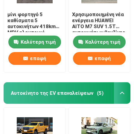
μίνι φορτηγό 5
Χρησιμοποιημένη νέα
καθίσματα 5
ενέργεια HUAWEI
αυτοκινήτων 418km
AITO M7 SUV 1.5T
MPV ηλεκτρικό
αυτοκινήτων βενζίνης
αυτοκίνητο πορτών
ηλεκτρική υβριδική
Καλύτερη τιμή
Καλύτερη τιμή
BYD D1 για την
επιχείρηση
επαφή
επαφή
Αυτοκίνητο της EV επαναλείψεων
(5)