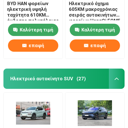
BYD HAN φορείων
Ηλεκτρικό όχημα
ηλεκτρική υψηλή
605KM μακροχρόνιας
ταχύτητα 610KM
σειράς αυτοκινήτων
έκδοσης πολυτέλειας
φορείων HongQi EQM5
αντοχής αυτοκινήτων
νέο ενεργειακό πόρτα
Καλύτερη τιμή
Καλύτερη τιμή
μακροχρόνια
4
επαφή
επαφή
Ηλεκτρικό αυτοκίνητο SUV
(27)