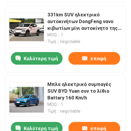
331km SUV ηλεκτρικό
αυτοκινήτων DongFeng νανο
κιβωτίων μίνι αυτοκίνητο της
EV δαπανών 4 καθισμάτων
MOQ：1
γρήγορο
Τιμή：negotiable
Καλύτερη τιμή
επαφή
Μπλε ηλεκτρικό συμπαγές
SUV BYD Yuan συν το λίθιο
Battary 160 Km/h
MOQ：1
Τιμή：negotiable
Καλύτερη τιμή
επαφή