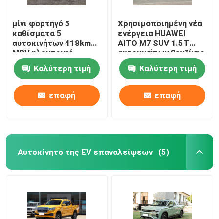
μίνι φορτηγό 5
Χρησιμοποιημένη νέα
καθίσματα 5
ενέργεια HUAWEI
αυτοκινήτων 418km
AITO M7 SUV 1.5T
MPV ηλεκτρικό
αυτοκινήτων βενζίνης
αυτοκίνητο πορτών
ηλεκτρική υβριδική
Καλύτερη τιμή
Καλύτερη τιμή
BYD D1 για την
επιχείρηση
επαφή
επαφή
Αυτοκίνητο της EV επαναλείψεων
(5)