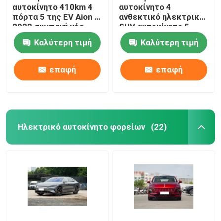
αυτοκίνητο 410km 4
αυτοκίνητο 4
πόρτα 5 της EV Aion S
ανθεκτικό ηλεκτρικό
2022 συμπαγή νέα
SUV αυτοκίνητο 5
ενεργειακά οχήματα
σφραγίδων 550KM
Καλύτερη τιμή
Καλύτερη τιμή
καθισμάτων
BYD καθισμάτων
Seater
επαφή
επαφή
Ηλεκτρικό αυτοκίνητο φορείων
(22)