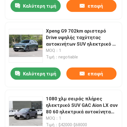
Καλύτερη τιμή
επαφή
Xpeng G9 702km αριστερό
Drive υψηλής ταχύτητας
αυτοκινήτων SUV ηλεκτρικό με
τον αερόσακο ABS
MOQ：1
Τιμή：negotiable
Καλύτερη τιμή
επαφή
Αρχική Σελίδα
1080 χλμ σειράς πλήρες
ηλεκτρικό SUV GAC Aion LX συν
Προϊόντα
80 60 ηλεκτρικά αυτοκίνητα
150km/h της EV
MOQ：1
Βίντεο
Τιμή：$42000-$68000