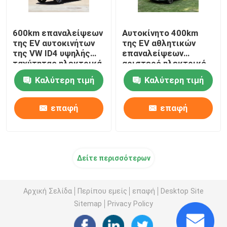
600km επαναλείψεων
Αυτοκίνητο 400km
της EV αυτοκινήτων
της EV αθλητικών
της VW ID4 υψηλής
επαναλείψεων
ταχύτητας ηλεκτρικά
αριστερό ηλεκτρικό
οχήματα της EV
όχημα ραντάρ RD6
Καλύτερη τιμή
Καλύτερη τιμή
πολυτέλειας καθαρά
Geely για τη μεταφορά
επαφή
επαφή
Δείτε περισσότερων
Αρχική Σελίδα
Περίπου εμείς
επαφή
Desktop Site
Sitemap
Privacy Policy