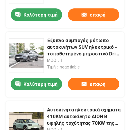
Καλύτερη τιμή
επαφή
Σχετικά με εμάς
Γύρος εργοστασίων
Έξυπνο συμπαγές μέτωπο
αυτοκινήτων SUV ηλεκτρικό -
Ποιοτικός έλεγχος
τοποθετημένο μπροστινό Drive
Xpeng G3 520 155KW
MOQ：1
Τιμή：negotiable
επαφή
Καλύτερη τιμή
επαφή
Νέα
Όλες οι περιπτώσεις
Αυτοκίνητα ηλεκτρικά οχήματα
410KM αυτοκίνητο AION Β
υψηλής ταχύτητας 70KW της
Ζητήστε ένα απόσπασμα
EV συν για τους ενηλίκους
MOQ：1