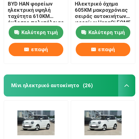
BYD HAN φορείων
Ηλεκτρικό όχημα
ηλεκτρική υψηλή
605KM μακροχρόνιας
ταχύτητα 610KM
σειράς αυτοκινήτων
έκδοσης πολυτέλειας
φορείων HongQi EQM5
αντοχής αυτοκινήτων
νέο ενεργειακό πόρτα
Καλύτερη τιμή
Καλύτερη τιμή
μακροχρόνια
4
επαφή
επαφή
Μίνι ηλεκτρικό αυτοκίνητο
(26)