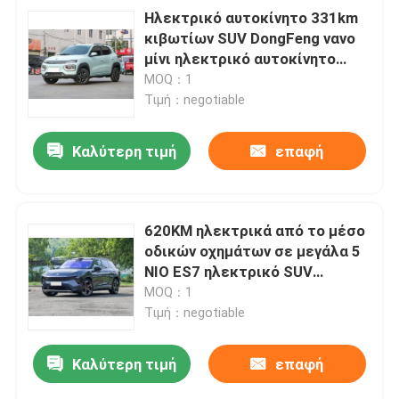
Ηλεκτρικό αυτοκίνητο 331km
κιβωτίων SUV DongFeng νανο
μίνι ηλεκτρικό αυτοκίνητο
δαπανών υψηλής ταχύτητας
MOQ：1
γρήγορο
Τιμή：negotiable
Καλύτερη τιμή
επαφή
620KM ηλεκτρικά από το μέσο
οδικών οχημάτων σε μεγάλα 5
NIO ES7 ηλεκτρικό SUV
πορτών
MOQ：1
Τιμή：negotiable
Καλύτερη τιμή
επαφή