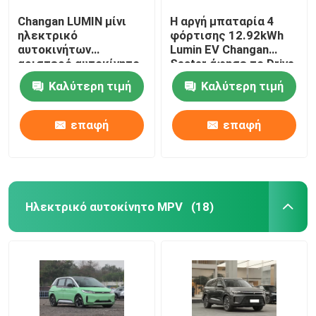
Changan LUMIN μίνι
Η αργή μπαταρία 4
ηλεκτρικό
φόρτισης 12.92kWh
αυτοκινήτων
Lumin EV Changan
αριστερό αυτοκίνητο
Seater άφησε το Drive
155KM της EV Drive
Καλύτερη τιμή
Καλύτερη τιμή
νέο χρησιμοποιημένο
ενέργεια
επαφή
επαφή
Ηλεκτρικό αυτοκίνητο MPV
(18)