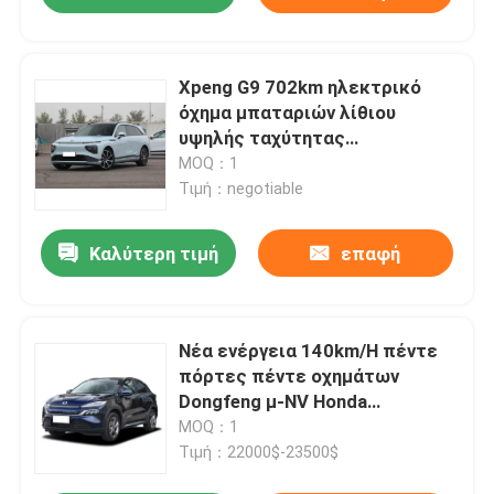
Xpeng G9 702km ηλεκτρικό
όχημα μπαταριών λίθιου
υψηλής ταχύτητας
αυτοκινήτων Suv ηλεκτρικό
MOQ：1
Τιμή：negotiable
Καλύτερη τιμή
επαφή
Νέα ενέργεια 140km/H πέντε
πόρτες πέντε οχημάτων
Dongfeng μ-NV Honda
ηλεκτρική Seater
MOQ：1
Τιμή：22000$-23500$