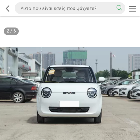
2
/
6