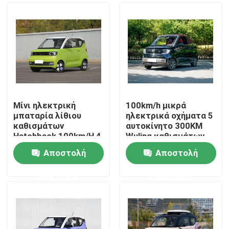
Μίνι ηλεκτρική
100km/h μικρά
μπαταρία λίθιου
ηλεκτρικά οχήματα 5
καθισμάτων
αυτοκίνητο 300KM
Hatchback 100km/H 4
Wuling καθισμάτων
αυτοκινήτων
για τους ενηλίκους
Αποστολή
Αποστολή
αερόσακων Wuling
Αρχική Σελίδα
ερώτησης
ερώτησης
Προϊόντα
Βίντεο