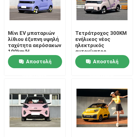
Σχετικά με εμάς
Μίνι EV μπαταριών
Τετράτροχος 300KM
Γύρος εργοστασίων
λίθιου έξυπνη υψηλή
ενήλικος νέος
ταχύτητα αερόσακων
ηλεκτρικός
100km/H
αυτοκίνητος
Ποιοτικός έλεγχος
αυτοκινήτων Wuling
αυτοκινήτων Wuling
Αποστολή
Αποστολή
Hongguang
μίνι SUV ηλεκτρικός
ερώτησης
ερώτησης
επαφή
Νέα
Όλες οι περιπτώσεις
Ζητήστε ένα απόσπασμα