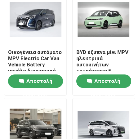
Σχετικά με εμάς
Γύρος εργοστασίων
Οικογένεια αυτόματο
BYD έξυπνα μίνι MPV
Ποιοτικός έλεγχος
MPV Electric Car Van
ηλεκτρικά
Vehicle Battery
αυτοκινήτων
μεγάλο διαστημικό
τετράτροχα 5
επαφή
Tengshi D9 DM-Ι 970
καθίσματα
Αποστολή
Αποστολή
ενεργειακού
αριστερά Drive
ερώτησης
ερώτησης
οχημάτων νέα
Νέα
Όλες οι περιπτώσεις
Ζητήστε ένα απόσπασμα