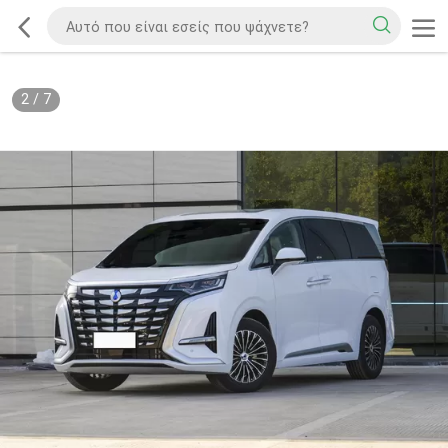
2
/
7