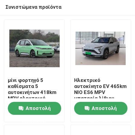
Συνιστώμενα προϊόντα
μίνι φορτηγό 5
Ηλεκτρικό
καθίσματα 5
αυτοκίνητο EV 465km
αυτοκινήτων 418km
NIO ES6 MPV
Αρχική Σελίδα
MPV ηλεκτρικό
μπαταρία λίθιου
αυτοκίνητο πορτών
υψηλής επίδοσης 5
Αποστολή
Αποστολή
BYD D1 για την
καθισμάτων
Προϊόντα
επιχείρηση
ερώτησης
ερώτησης
Βίντεο