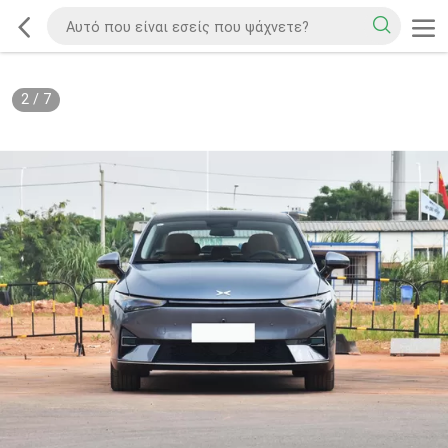
2
/
7