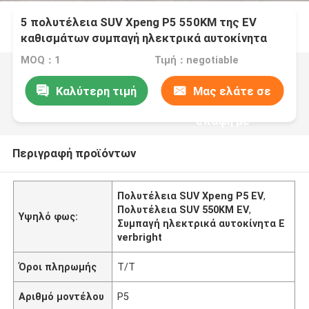
5 πολυτέλεια SUV Xpeng P5 550KM της EV
καθισμάτων συμπαγή ηλεκτρικά αυτοκίνητα
Everbright
MOQ：1
Τιμή：negotiable
Καλύτερη τιμή
Μας ελάτε σε
επαφή με
Περιγραφή προϊόντων
Πολυτέλεια SUV Xpeng P5 EV
,
Πολυτέλεια SUV 550KM EV
,
Υψηλό φως:
Συμπαγή ηλεκτρικά αυτοκίνητα E
verbright
Όροι πληρωμής
T/T
Αριθμό μοντέλου
P5