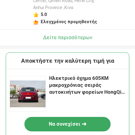
Center, Qimen Road, Hefei City,
Anhui Province ,Κίνα
5.0
Ελεγχμένος προμηθευτής
Δείτε περισσότερων
Αποκτήστε την καλύτερη τιμή για
Ηλεκτρικό όχημα 605KM
μακροχρόνιας σειράς
αυτοκινήτων φορείων HongQi
EQM5 νέο ενεργειακό πόρτα 4
Να συνεχίσει