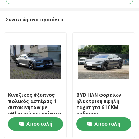
Συνιστώμενα προϊόντα
Κινεζικός έξυπνος
BYD HAN φορείων
Αρχική Σελίδα
πολικός αστέρας 1
ηλεκτρική υψηλή
αυτοκινήτων με
ταχύτητα 610KM
αθλητικό αυτοκίνητο
έκδοσης
Προϊόντα
ενεργειακών
πολυτέλειας
Αποστολή
Αποστολή
ηλεκτρικό οχημάτων
αντοχής αυτοκινήτων
υψηλής ταχύτητας το
μακροχρόνια
ερώτησης
ερώτησης
Βίντεο
υβριδικό